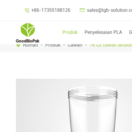

+86-17355188126
sales@tgb-solution.

Produk
Penyelesaian PLA
G
Rumah
Produk
Cawan
16 Oz cawan terbio
