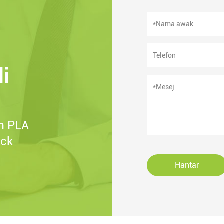
di
m PLA
ack
Hantar