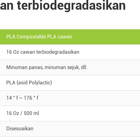
wan terbiodegradasikan
PLA Compostable PLA cawan
16 Oz cawan terbiodegradasikan
Minuman panas, minuman sejuk, dll.
PLA (asid Polylactic)
14 ° f ~ 176 ° f
16 Oz / 500 ml
Disesuaikan