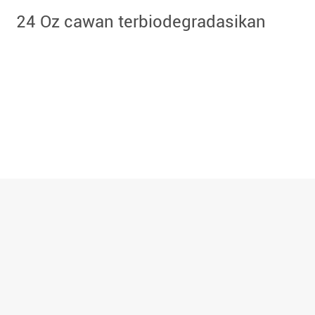
U bentuk 16 Oz piala
terbiodegradasikan