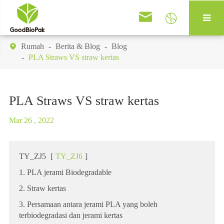


Rumah
Berita & Blog
Blog

PLA Straws VS straw kertas
PLA Straws VS straw kertas
Mar 26 , 2022
TY_ZJ5
[
TY_ZJ6
]
1. PLA jerami Biodegradable
2. Straw kertas
3. Persamaan antara jerami PLA yang boleh
terbiodegradasi dan jerami kertas